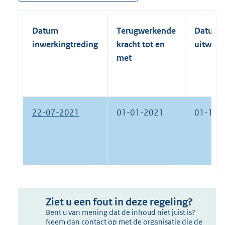
Datum
Terugwerkende
Datum
inwerkingtreding
kracht tot en
uitwerk
met
22-07-2021
01-01-2021
01-10-
Ziet u een fout in deze regeling?
Bent u van mening dat de inhoud niet juist is?
Neem dan contact op met de organisatie die de