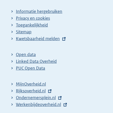
Informatie hergebruiken
Privacy en cookies
Toegankelijkheid
Sitemap
E
Kwetsbaarheid melden
x
t
Open data
e
Linked Data Overheid
r
PUC Open Data
n
e
MijnOverheid.nl
l
E
Rijksoverheid.nl
i
x
E
Ondernemersplein.nl
n
t
x
E
Werkenbijdeoverheid.nl
k
e
t
x