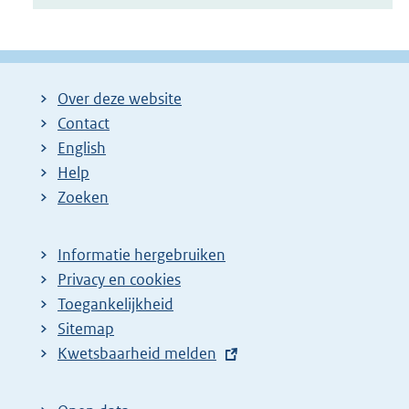
Over deze website
Contact
English
Help
Zoeken
Informatie hergebruiken
Privacy en cookies
Toegankelijkheid
Sitemap
E
Kwetsbaarheid melden
x
t