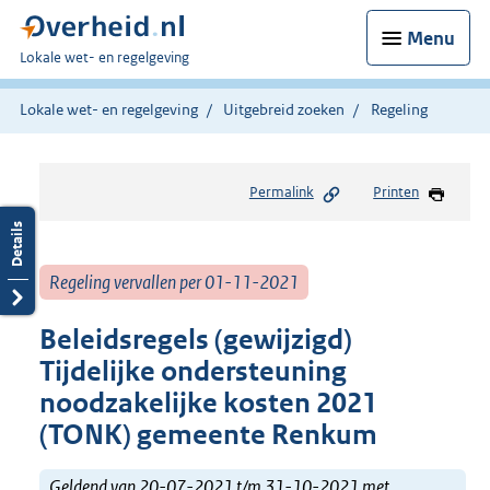
Menu
U
Lokale wet- en regelgeving
bent
hier:
Lokale wet- en regelgeving
Uitgebreid zoeken
Regeling
Permalink
Printen
Regeling vervallen per 01-11-2021
Beleidsregels (gewijzigd)
Tijdelijke ondersteuning
noodzakelijke kosten 2021
(TONK) gemeente Renkum
Geldend van 20-07-2021 t/m 31-10-2021 met