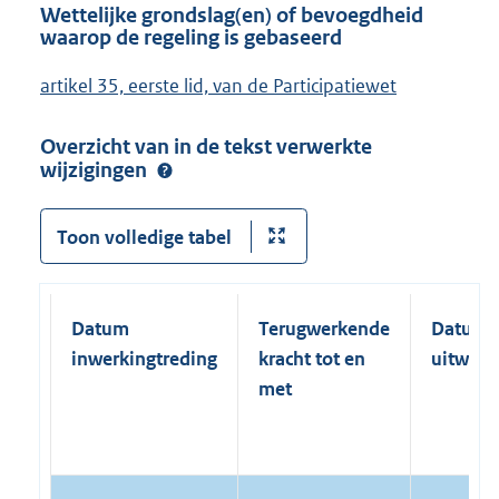
Wettelijke grondslag(en) of bevoegdheid
waarop de regeling is gebaseerd
artikel 35, eerste lid, van de Participatiewet
Overzicht van in de tekst verwerkte
wijzigingen
Toon volledige tabel
Datum
Terugwerkende
Datum
inwerkingtreding
kracht tot en
uitwerk
met