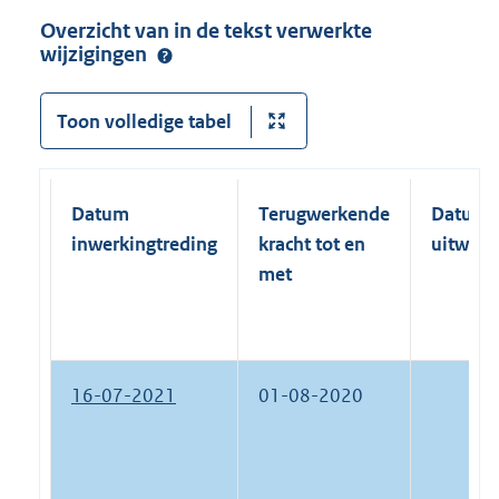
Overzicht van in de tekst verwerkte
wijzigingen
Toon volledige tabel
Datum
Terugwerkende
Datum
inwerkingtreding
kracht tot en
uitwerk
met
16-07-2021
01-08-2020