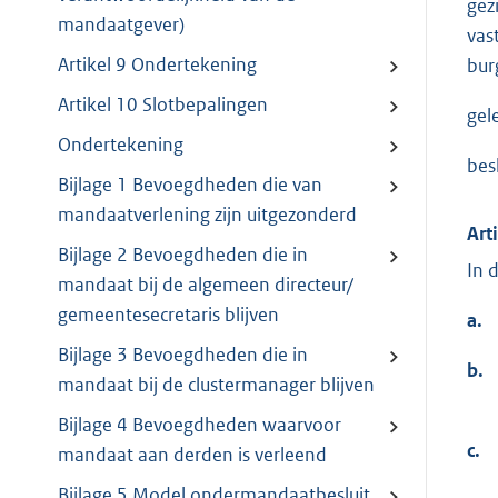
gez
mandaatgever)
vas
Artikel 9 Ondertekening
bur
Artikel 10 Slotbepalingen
gel
Ondertekening
bes
Bijlage 1 Bevoegdheden die van
mandaatverlening zijn uitgezonderd
Art
Bijlage 2 Bevoegdheden die in
In 
mandaat bij de algemeen directeur/
gemeentesecretaris blijven
a.
Bijlage 3 Bevoegdheden die in
b.
mandaat bij de clustermanager blijven
Bijlage 4 Bevoegdheden waarvoor
c.
mandaat aan derden is verleend
Bijlage 5 Model ondermandaatbesluit