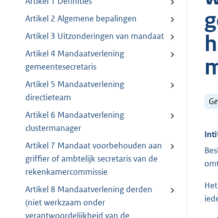
Artikel 1 Definities
g
Artikel 2 Algemene bepalingen
h
Artikel 3 Uitzonderingen van mandaat
Artikel 4 Mandaatverlening
m
gemeentesecretaris
Artikel 5 Mandaatverlening
directieteam
Ge
Artikel 6 Mandaatverlening
clustermanager
Inti
Artikel 7 Mandaat voorbehouden aan
Bes
griffier of ambtelijk secretaris van de
omt
rekenkamercommissie
Het
Artikel 8 Mandaatverlening derden
ied
(niet werkzaam onder
verantwoordelijkheid van de