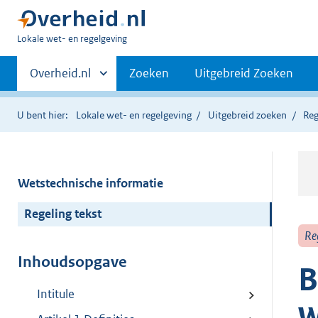
U
Lokale wet- en regelgeving
bent
Primaire
hier:
Andere
Overheid.nl
Zoeken
Uitgebreid Zoeken
sites
navigatie
binnen
U bent hier:
Lokale wet- en regelgeving
Uitgebreid zoeken
Reg
Wetstechnische informatie
Regeling tekst
Re
Inhoudsopgave
B
Intitule
w