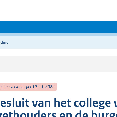
eling
geling vervallen per 19-11-2022
esluit van het colleg
ethouders en de burg