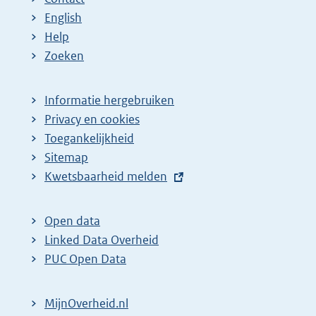
English
Help
Zoeken
Informatie hergebruiken
Privacy en cookies
Toegankelijkheid
Sitemap
E
Kwetsbaarheid melden
x
t
Open data
e
Linked Data Overheid
r
PUC Open Data
n
e
MijnOverheid.nl
l