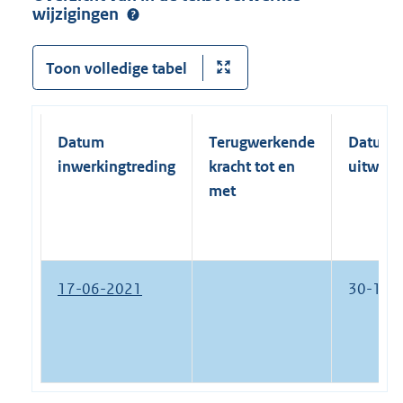
wijzigingen
Toon volledige tabel
Datum
Terugwerkende
Datum
inwerkingtreding
kracht tot en
uitwerk
met
17-06-2021
30-11-