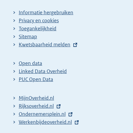
Informatie hergebruiken
Privacy en cookies
Toegankelijkheid
Sitemap
E
Kwetsbaarheid melden
x
t
Open data
e
Linked Data Overheid
r
PUC Open Data
n
e
MijnOverheid.nl
l
E
Rijksoverheid.nl
i
x
E
Ondernemersplein.nl
n
t
x
E
Werkenbijdeoverheid.nl
k
e
t
x
: