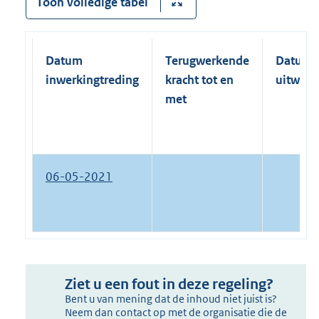
Toon volledige tabel
Datum
Terugwerkende
Datum
inwerkingtreding
kracht tot en
uitwerk
met
06-05-2021
Ziet u een fout in deze regeling?
Bent u van mening dat de inhoud niet juist is?
Neem dan contact op met de organisatie die de