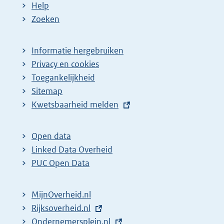
Help
Zoeken
Informatie hergebruiken
Privacy en cookies
Toegankelijkheid
Sitemap
E
Kwetsbaarheid melden
x
t
Open data
e
Linked Data Overheid
r
PUC Open Data
n
e
MijnOverheid.nl
l
E
Rijksoverheid.nl
i
x
E
Ondernemersplein.nl