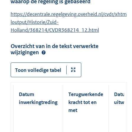
waarop de regeling is gebaseerd
https://decentrale.regelgeving.overheid.nl/cvdr/xhtm
loutput/Historie/Zuid-
Holland/368214/CVDR368214_12.html
Overzicht van in de tekst verwerkte
wijzigingen
Toon volledige tabel
Datum
Terugwerkende
Datum
inwerkingtreding
kracht tot en
uitwerk
met