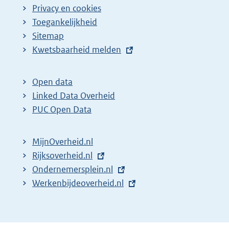
Privacy en cookies
Toegankelijkheid
Sitemap
E
Kwetsbaarheid melden
x
t
Open data
e
Linked Data Overheid
r
PUC Open Data
n
e
MijnOverheid.nl
l
E
Rijksoverheid.nl
i
x
E
Ondernemersplein.nl
n
t
x
E
Werkenbijdeoverheid.nl
k
e
t
x
:
r
e
t
n
r
e