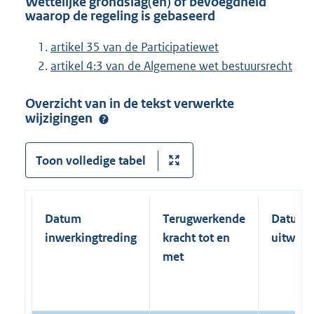
Wettelijke grondslag(en) of bevoegdheid
waarop de regeling is gebaseerd
artikel 35 van de Participatiewet
artikel 4:3 van de Algemene wet bestuursrecht
Overzicht van in de tekst verwerkte
wijzigingen
Toon volledige tabel
Datum
Terugwerkende
Datum
inwerkingtreding
kracht tot en
uitwerk
met