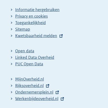
Informatie hergebruiken
Privacy en cookies
Toegankelijkheid
Sitemap
E
Kwetsbaarheid melden
x
t
Open data
e
Linked Data Overheid
r
PUC Open Data
n
e
MijnOverheid.nl
l
E
Rijksoverheid.nl
i
x
E
Ondernemersplein.nl
n
t
x
E
Werkenbijdeoverheid.nl
k
e
t
x
: