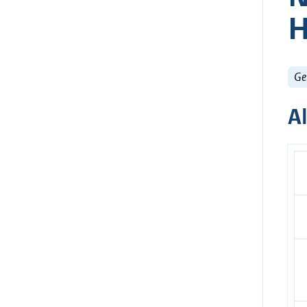
H
Ge
A