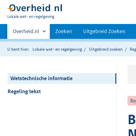
U
Lokale wet- en regelgeving
bent
Primaire
hier:
Andere
Overheid.nl
Zoeken
Uitgebreid Zoeken
sites
navigatie
binnen
U bent hier:
Lokale wet- en regelgeving
Uitgebreid zoeken
Reg
Wetstechnische informatie
Regeling tekst
Re
B
N