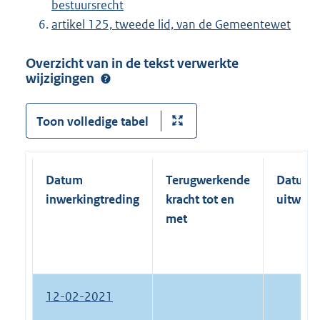
bestuursrecht
artikel 125, tweede lid, van de Gemeentewet
Overzicht van in de tekst verwerkte
wijzigingen
Toon volledige tabel
Datum
Terugwerkende
Datum
inwerkingtreding
kracht tot en
uitwerk
met
12-02-2021