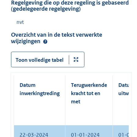
Regelgeving die op deze regeling is gebaseerd
(gedelegeerde regelgeving)
nvt
Overzicht van in de tekst verwerkte
wijzigingen
Toon volledige tabel
Datum
Terugwerkende
Datum
inwerkingtreding
kracht tot en
uitwerk
met
22-03-2024
01-01-2024
01-01-