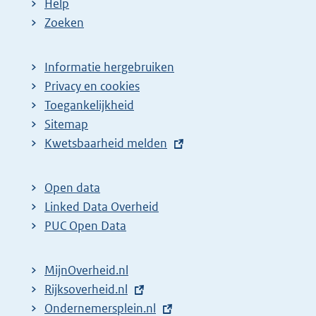
Help
Zoeken
Informatie hergebruiken
Privacy en cookies
Toegankelijkheid
Sitemap
E
Kwetsbaarheid melden
x
t
Open data
e
Linked Data Overheid
r
PUC Open Data
n
e
MijnOverheid.nl
l
E
Rijksoverheid.nl
i
x
E
Ondernemersplein.nl
n