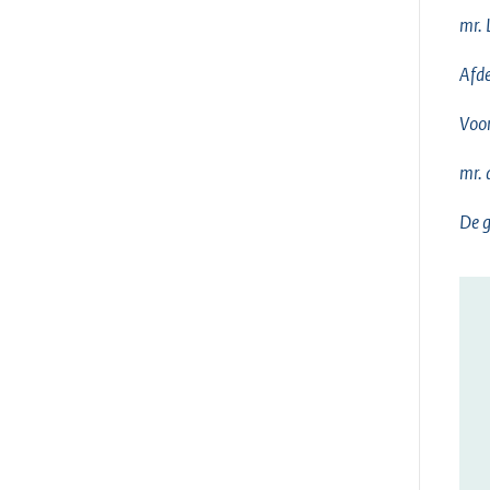
mr. 
Afde
Voo
mr. 
De g