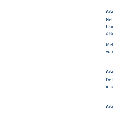
Art
Het
tea
daa
Met
voo
Art
De 
ina
Art