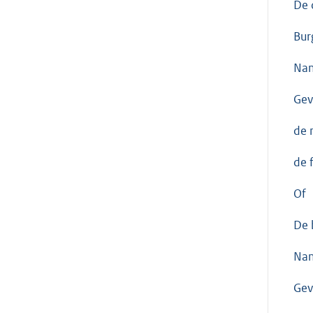
De 
Bur
Nam
Gev
de 
de 
Of
De 
Nam
Gev