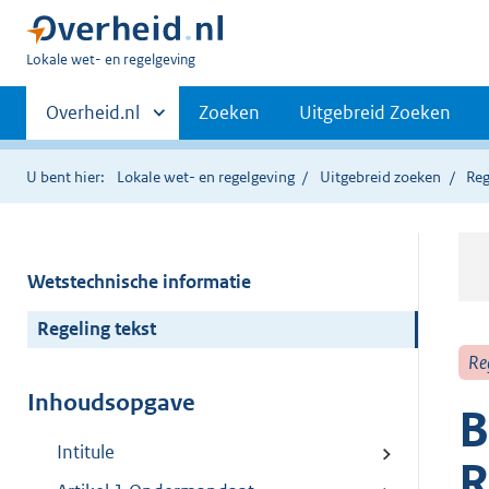
U
Lokale wet- en regelgeving
bent
Primaire
hier:
Andere
Overheid.nl
Zoeken
Uitgebreid Zoeken
sites
navigatie
binnen
U bent hier:
Lokale wet- en regelgeving
Uitgebreid zoeken
Reg
Wetstechnische informatie
Regeling tekst
Re
Inhoudsopgave
B
Intitule
R