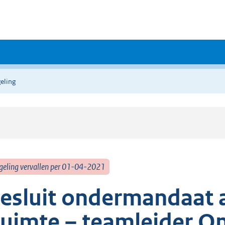
eling
geling vervallen per 01-04-2021
esluit ondermandaat 
uimte – teamleider O