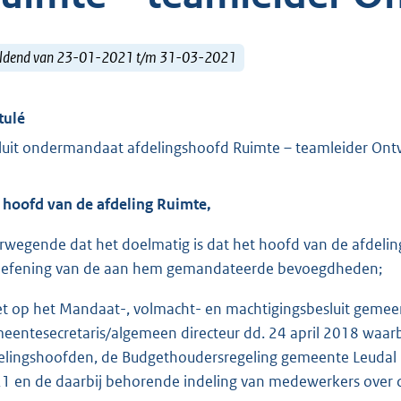
ldend van 23-01-2021 t/m 31-03-2021
tulé
luit ondermandaat afdelingshoofd Ruimte – teamleider Ont
 hoofd van de afdeling Ruimte,
rwegende dat het doelmatig is dat het hoofd van de afdeli
oefening van de aan hem gemandateerde bevoegdheden;
et op het Mandaat-, volmacht- en machtigingsbesluit gemeen
eentesecretaris/algemeen directeur dd. 24 april 2018 waa
elingshoofden, de Budgethoudersregeling gemeente Leudal 
1 en de daarbij behorende indeling van medewerkers over d