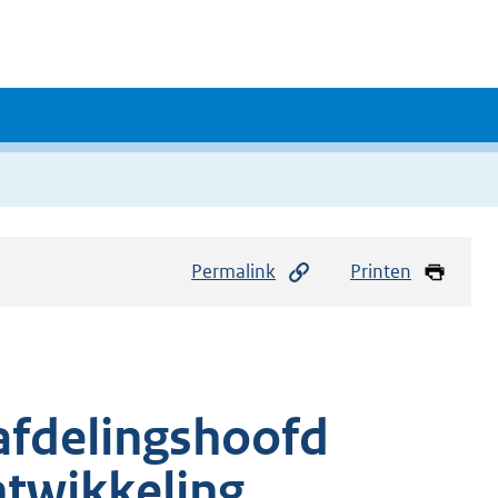
Permalink
Printen
afdelingshoofd
ntwikkeling