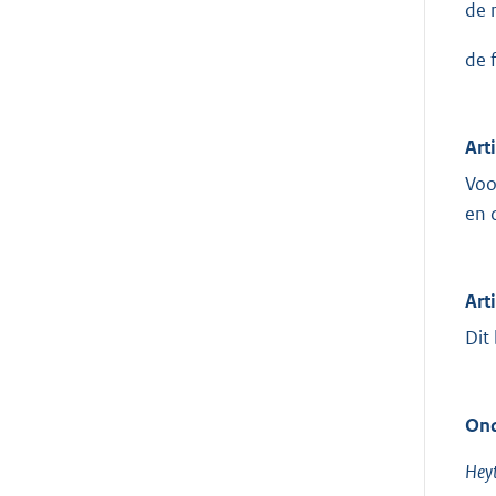
de 
de 
Art
Voo
en 
Art
Dit
Ond
Heyt