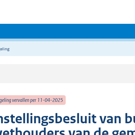
eling
geling vervallen per 11-04-2025
nstellingsbesluit van 
ethouders van de gem