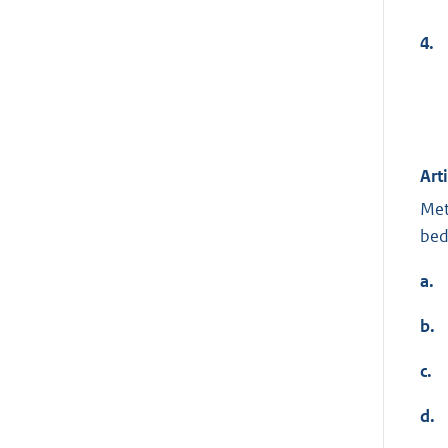
4.
Art
Met
bed
a.
b.
c.
d.