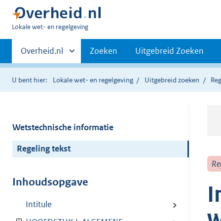
U
Lokale wet- en regelgeving
bent
Primaire
hier:
Andere
Overheid.nl
Zoeken
Uitgebreid Zoeken
sites
navigatie
binnen
U bent hier:
Lokale wet- en regelgeving
Uitgebreid zoeken
Reg
Wetstechnische informatie
Regeling tekst
Re
Inhoudsopgave
I
Intitule
w