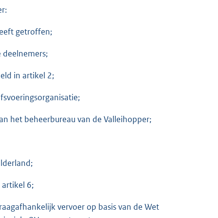
r:
eeft getroffen;
e deelnemers;
ld in artikel 2;
jfsvoeringsorganisatie;
 van het beheerbureau van de Valleihopper;
lderland;
artikel 6;
vraagafhankelijk vervoer op basis van de Wet