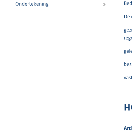
Bed
Ondertekening
De 
gez
reg
gel
bes
vast
H
Art