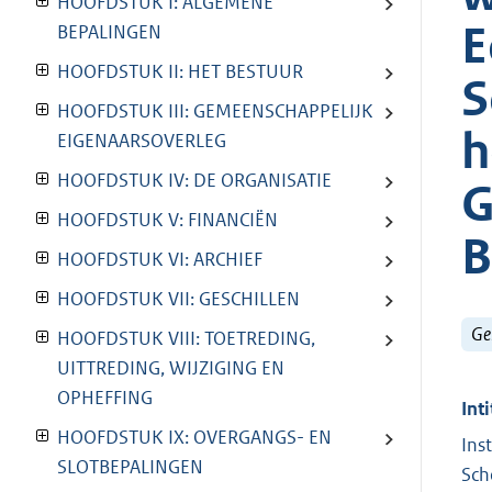
HOOFDSTUK I: ALGEMENE
E
BEPALINGEN
HOOFDSTUK II: HET BESTUUR
S
HOOFDSTUK III: GEMEENSCHAPPELIJK
h
EIGENAARSOVERLEG
HOOFDSTUK IV: DE ORGANISATIE
G
HOOFDSTUK V: FINANCIËN
B
HOOFDSTUK VI: ARCHIEF
HOOFDSTUK VII: GESCHILLEN
Ge
HOOFDSTUK VIII: TOETREDING,
UITTREDING, WIJZIGING EN
OPHEFFING
Inti
HOOFDSTUK IX: OVERGANGS- EN
Ins
SLOTBEPALINGEN
Sch