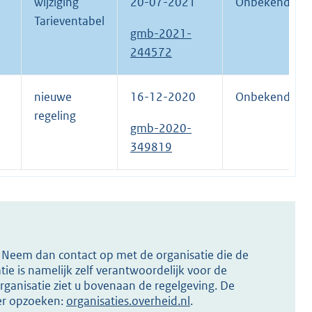
wijziging
20-07-2021
Onbekend.
Tarieventabel
gmb-2021-
244572
nieuwe
16-12-2020
Onbekend.
regeling
gmb-2020-
349819
s? Neem dan contact op met de organisatie die de
ie is namelijk zelf verantwoordelijk voor de
ganisatie ziet u bovenaan de regelgeving. De
ier opzoeken:
organisaties.overheid.nl
.