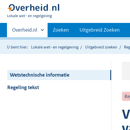
U
Lokale wet- en regelgeving
bent
Primaire
hier:
Andere
Overheid.nl
Zoeken
Uitgebreid Zoeken
sites
navigatie
binnen
U bent hier:
Lokale wet- en regelgeving
Uitgebreid zoeken
Reg
Wetstechnische informatie
Regeling tekst
Re
V
v