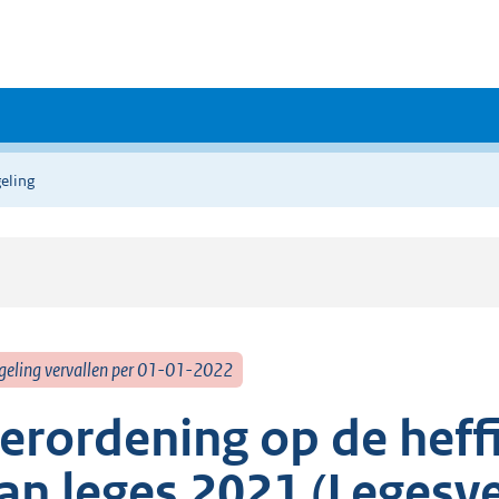
eling
geling vervallen per 01-01-2022
erordening op de heff
an leges 2021 (Legesv