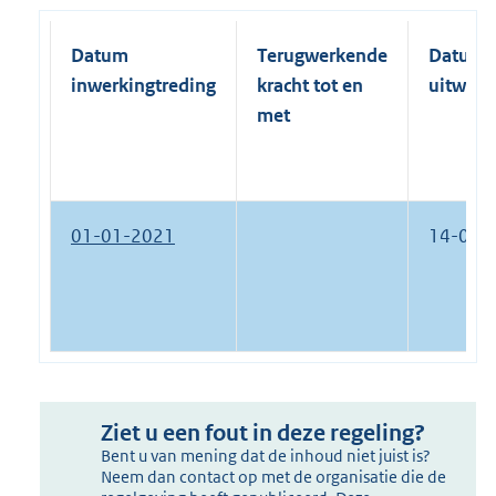
Datum
Terugwerkende
Datum
inwerkingtreding
kracht tot en
uitwerk
met
01-01-2021
14-06-
Ziet u een fout in deze regeling?
Bent u van mening dat de inhoud niet juist is?
Neem dan contact op met de organisatie die de