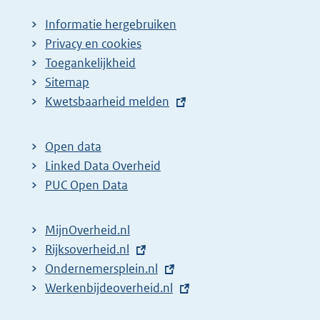
Informatie hergebruiken
Privacy en cookies
Toegankelijkheid
Sitemap
E
Kwetsbaarheid melden
x
t
Open data
e
Linked Data Overheid
r
PUC Open Data
n
e
MijnOverheid.nl
l
E
Rijksoverheid.nl
i
x
E
Ondernemersplein.nl
n
t
x
E
Werkenbijdeoverheid.nl
k
e
t
x
: