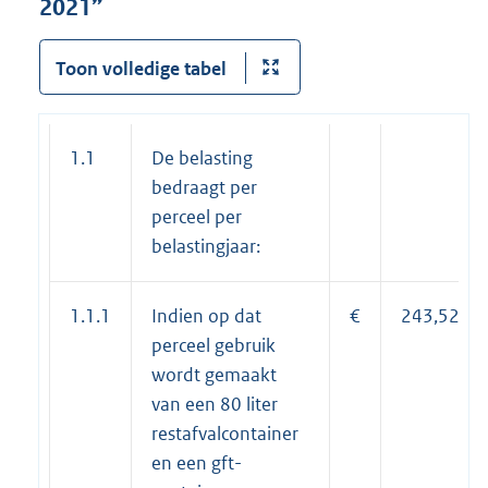
2021”
Toon volledige tabel
1.1
De belasting
bedraagt per
perceel per
belastingjaar:
1.1.1
Indien op dat
€
243,52
perceel gebruik
wordt gemaakt
van een 80 liter
restafvalcontainer
en een gft-