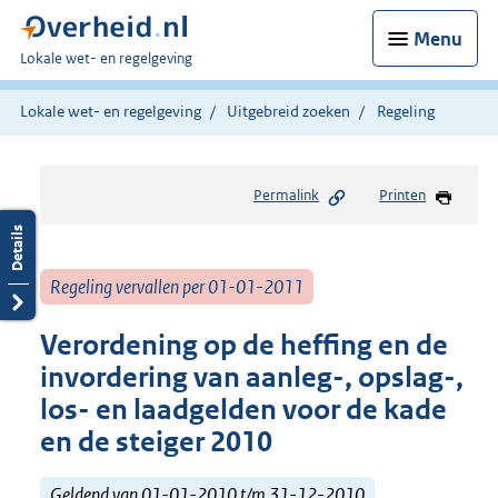
Menu
U
Lokale wet- en regelgeving
bent
hier:
Lokale wet- en regelgeving
Uitgebreid zoeken
Regeling
Permalink
Printen
Regeling vervallen per 01-01-2011
Verordening op de heffing en de
invordering van aanleg-, opslag-,
los- en laadgelden voor de kade
en de steiger 2010
Geldend van 01-01-2010 t/m 31-12-2010