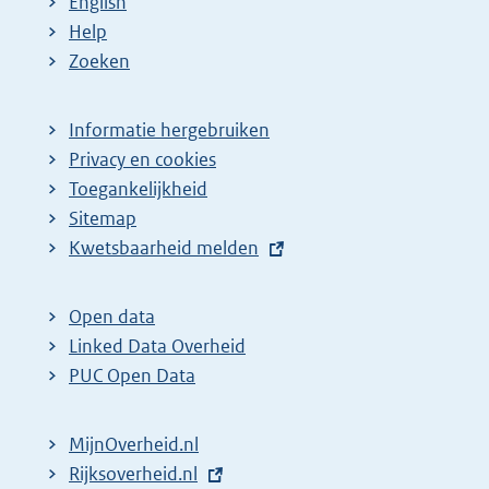
English
Help
Zoeken
Informatie hergebruiken
Privacy en cookies
Toegankelijkheid
Sitemap
E
Kwetsbaarheid melden
x
t
Open data
e
Linked Data Overheid
r
PUC Open Data
n
e
MijnOverheid.nl
l
E
Rijksoverheid.nl
i