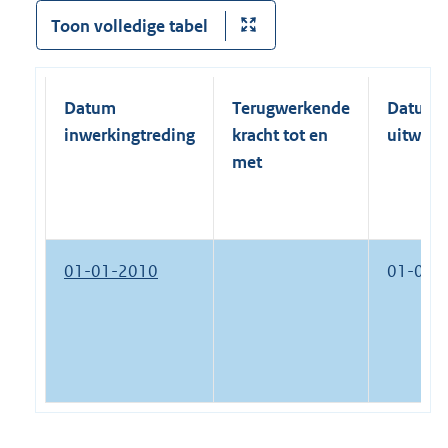
Toon volledige tabel
Datum
Terugwerkende
Datum
inwerkingtreding
kracht tot en
uitwerk
met
01-01-2010
01-01-