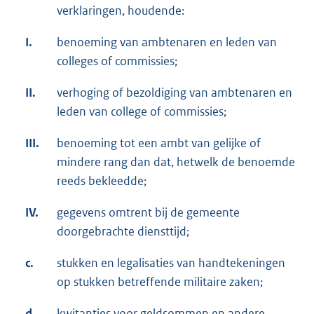
verklaringen, houdende:
I.
benoeming van ambtenaren en leden van
colleges of commissies;
II.
verhoging of bezoldiging van ambtenaren en
leden van college of commissies;
III.
benoeming tot een ambt van gelijke of
mindere rang dan dat, hetwelk de benoemde
reeds bekleedde;
IV.
gegevens omtrent bij de gemeente
doorgebrachte diensttijd;
c.
stukken en legalisaties van handtekeningen
op stukken betreffende militaire zaken;
d.
kwitanties voor geldsommen en andere