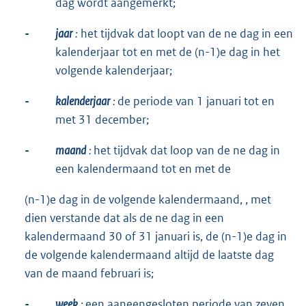
dag wordt aangemerkt;
-
jaar
:
het tijdvak dat loopt van de ne dag in een
kalenderjaar tot en met de (n-1)e dag in het
volgende kalenderjaar;
-
kalenderjaar
:
de periode van 1 januari tot en
met 31 december;
-
maand
:
het tijdvak dat loop van de ne dag in
een kalendermaand tot en met de
(n-1)e dag in de volgende kalendermaand, , met
dien verstande dat als de ne dag in een
kalendermaand 30 of 31 januari is, de (n-1)e dag in
de volgende kalendermaand altijd de laatste dag
van de maand februari is;
-
week
:
een aaneengesloten periode van zeven