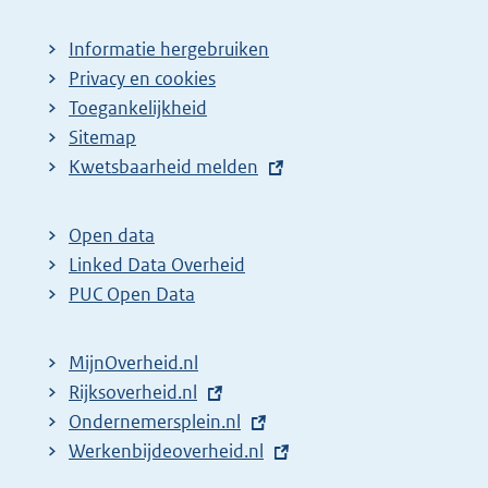
Informatie hergebruiken
Privacy en cookies
Toegankelijkheid
Sitemap
E
Kwetsbaarheid melden
x
t
Open data
e
Linked Data Overheid
r
PUC Open Data
n
e
MijnOverheid.nl
l
E
Rijksoverheid.nl
i
x
E
Ondernemersplein.nl
n
t
x
E
Werkenbijdeoverheid.nl
k
e
t
x