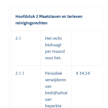
Hoofdstuk 2 Maatstaven en tarieven
reinigingsrechten
2.1
Het recht
bedraagt
per maand
voor het:
2.1.1
Periodiek
€ 34,54
verwijderen
van
bedrijfsafval
van
beperkte