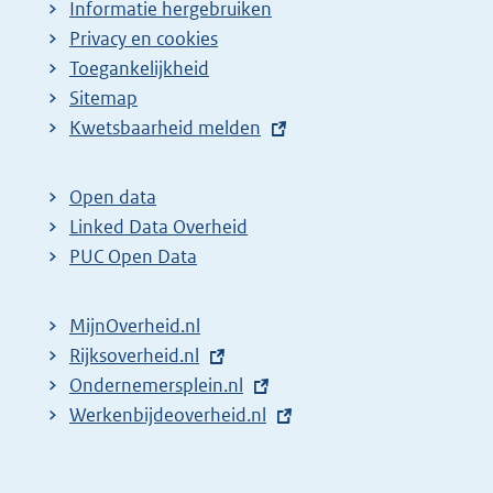
Informatie hergebruiken
Privacy en cookies
Toegankelijkheid
Sitemap
E
Kwetsbaarheid melden
x
t
Open data
e
Linked Data Overheid
r
PUC Open Data
n
e
MijnOverheid.nl
l
E
Rijksoverheid.nl
i
x
E
Ondernemersplein.nl
n
t
x
E
Werkenbijdeoverheid.nl
k
e
t
x
:
r
e
t