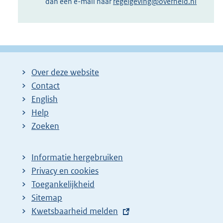
dan een e-mail naar
regelgeving@overheid.nl
Over deze website
Contact
English
Help
Zoeken
Informatie hergebruiken
Privacy en cookies
Toegankelijkheid
Sitemap
E
Kwetsbaarheid melden