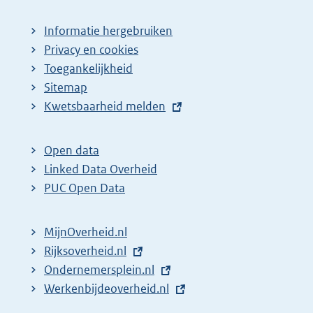
Informatie hergebruiken
Privacy en cookies
Toegankelijkheid
Sitemap
E
Kwetsbaarheid melden
x
t
Open data
e
Linked Data Overheid
r
PUC Open Data
n
e
MijnOverheid.nl
l
E
Rijksoverheid.nl
i
x
E
Ondernemersplein.nl
n
t
x
E
Werkenbijdeoverheid.nl
k
e
t
x