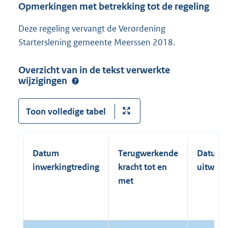
Opmerkingen met betrekking tot de regeling
Deze regeling vervangt de Verordening
Starterslening gemeente Meerssen 2018.
Overzicht van in de tekst verwerkte
wijzigingen
Toon volledige tabel
Datum
Terugwerkende
Datum
inwerkingtreding
kracht tot en
uitwerk
met