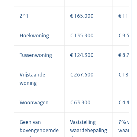
2^1
€ 165.000
€ 11.55
Hoekwoning
€ 135.900
€ 9.513
Tussenwoning
€ 124.300
€ 8.701
Vrijstaande
€ 267.600
€ 18.73
woning
Woonwagen
€ 63.900
€ 4.473
Geen van
Vaststelling
7% van
bovengenoemde
waardebepaling
waardeb