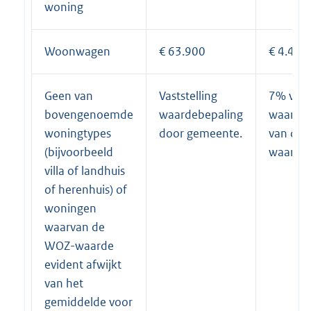
woning
Woonwagen
€ 63.900
€ 4.473
Geen van
Vaststelling
7% van
bovengenoemde
waardebepaling
waardeb
woningtypes
door gemeente.
van de
(bijvoorbeeld
waarde.
villa of landhuis
of herenhuis) of
woningen
waarvan de
WOZ-waarde
evident afwijkt
van het
gemiddelde voor