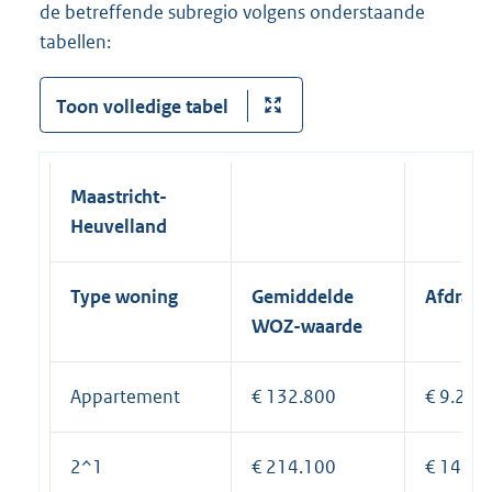
de betreffende subregio volgens onderstaande
tabellen:
Toon volledige tabel
Maastricht-
Heuvelland
Type woning
Gemiddelde
Afdrach
WOZ-waarde
Appartement
€ 132.800
€ 9.296
2^1
€ 214.100
€ 14.98