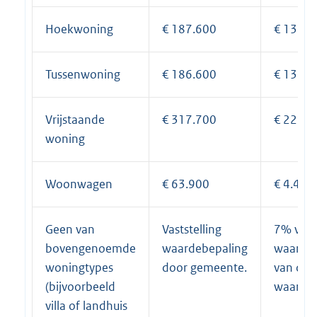
Hoekwoning
€ 187.600
€ 13.13
Tussenwoning
€ 186.600
€ 13.06
Vrijstaande
€ 317.700
€ 22.23
woning
Woonwagen
€ 63.900
€ 4.473
Geen van
Vaststelling
7% van
bovengenoemde
waardebepaling
waardeb
woningtypes
door gemeente.
van de
(bijvoorbeeld
waarde.
villa of landhuis