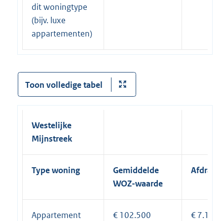
dit woningtype
(bijv. luxe
appartementen)
Toon volledige tabel
Westelijke
Mijnstreek
Type woning
Gemiddelde
Afdrach
WOZ-waarde
Appartement
€ 102.500
€ 7.175