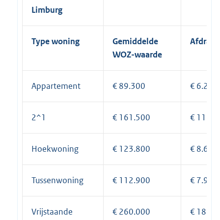
Limburg
Type woning
Gemiddelde
Afdrach
WOZ-waarde
Appartement
€ 89.300
€ 6.251
2^1
€ 161.500
€ 11.30
Hoekwoning
€ 123.800
€ 8.666
Tussenwoning
€ 112.900
€ 7.903
Vrijstaande
€ 260.000
€ 18.20