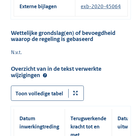
Externe bijlagen
exb-2020-45064
Wettelijke grondslag(en) of bevoegdheid
waarop de regeling is gebaseerd
N.v.t.
Overzicht van in de tekst verwerkte
wijzigingen
Toon volledige tabel
Datum
Terugwerkende
Datum
inwerkingtreding
kracht tot en
uitwerk
met