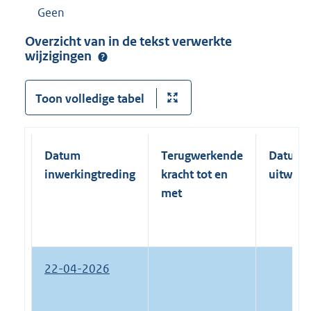
Geen
Overzicht van in de tekst verwerkte
wijzigingen
Toon volledige tabel
Datum
Terugwerkende
Datum
inwerkingtreding
kracht tot en
uitwerk
met
22-04-2026