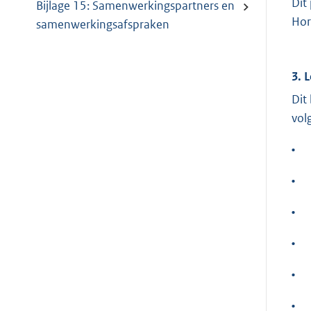
Dit
Bijlage 15: Samenwerkingspartners en
Hor
samenwerkingsafspraken
3. 
Dit
vol
•
•
•
•
•
•