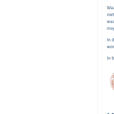
Waa
nie
waa
mog
In 
wor
In b