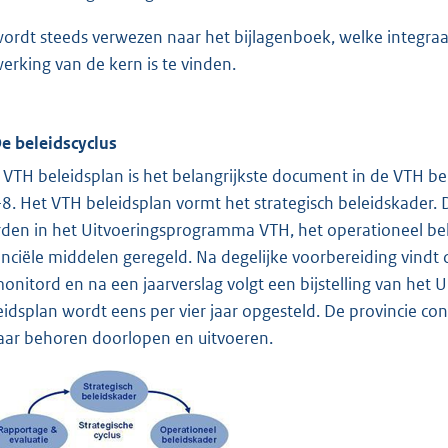
wordt steeds verwezen naar het bijlagenboek, welke integra
werking van de kern is te vinden.
De beleidscyclus
 VTH beleidsplan is het belangrijkste document in de VTH bel
-8. Het VTH beleidsplan vormt het strategisch beleidskader. De
den in het Uitvoeringsprogramma VTH, het operationeel bel
anciële middelen geregeld. Na degelijke voorbereiding vindt
onitord en na een jaarverslag volgt een bijstelling van het
eidsplan wordt eens per vier jaar opgesteld. De provincie cont
aar behoren doorlopen en uitvoeren.