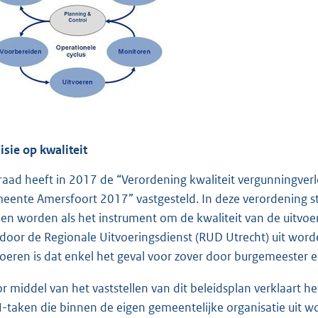
Visie op kwaliteit
raad heeft in 2017 de “Verordening kwaliteit vergunningver
eente Amersfoort 2017” vastgesteld. In deze verordening sta
ien worden als het instrument om de kwaliteit van de uitvo
 door de Regionale Uitvoeringsdienst (RUD Utrecht) uit word
voeren is dat enkel het geval voor zover door burgemeester
r middel van het vaststellen van dit beleidsplan verklaart he
-taken die binnen de eigen gemeentelijke organisatie uit w