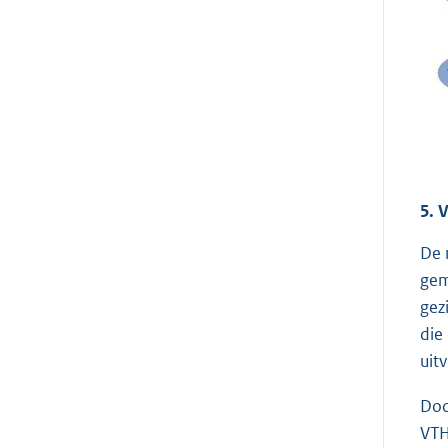
5. 
De 
gem
gez
die
uit
Doo
VTH