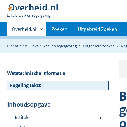
U
Lokale wet- en regelgeving
bent
Primaire
hier:
Andere
Overheid.nl
Zoeken
Uitgebreid Zoeken
sites
navigatie
binnen
U bent hier:
Lokale wet- en regelgeving
Uitgebreid zoeken
Reg
Wetstechnische informatie
Regeling tekst
B
Inhoudsopgave
g
Intitule
o