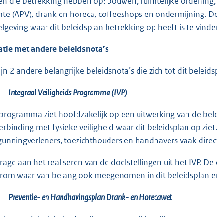
en die betrekking hebben op: bouwen, ruimtelijke ordening,
mte (APV), drank en horeca, coffeeshops en ondermijning. De v
elgeving waar dit beleidsplan betrekking op heeft is te vinden
atie met andere beleidsnota’s
zijn 2 andere belangrijke beleidsnota’s die zich tot dit belei
Integraal
Veiligheids
Programma (IVP)
 programma ziet hoofdzakelijk op een uitwerking van de belei
verbinding met fysieke veiligheid waar dit beleidsplan op ziet
gunningverleners, toezichthouders en handhavers vaak direc
drage aan het realiseren van de doelstellingen uit het IVP. De
rom waar van belang ook meegenomen in dit beleidsplan en 
Preventie- en Handhavingsplan Drank- en Horecawet