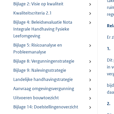
tak
Bijlage 2: Visie op kwaliteit
rui
Kwaliteitscriteria 2.1
reg
Bijlage 4: Beleidsevaluatie Nota
Rel
Integrale Handhaving Fysieke
Leefomgeving
Er 
Bijlage 5: Risicoanalyse en
1.
Probleemanalyse
Dit
Bijlage 8: Vergunningenstrategie
in 
Bijlage 9: Nalevingsstrategie
ver
Landelijke handhavingstrategie
bij
Aanvraag omgevingsvergunning
daa
Uitvoeren bouwtoezicht
2.
Bijlage 14: Doelstellingenoverzicht