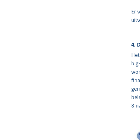
Er 
uit
4. 
Het
big
wor
fin
gem
bel
8 n