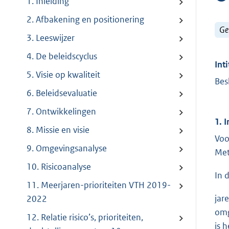
1. Inleiding
2. Afbakening en positionering
Ge
3. Leeswijzer
4. De beleidscyclus
Inti
5. Visie op kwaliteit
Bes
6. Beleidsevaluatie
7. Ontwikkelingen
1. 
8. Missie en visie
Voo
9. Omgevingsanalyse
Met
10. Risicoanalyse
In 
11. Meerjaren-prioriteiten VTH 2019-
jar
2022
omg
12. Relatie risico’s, prioriteiten,
is 