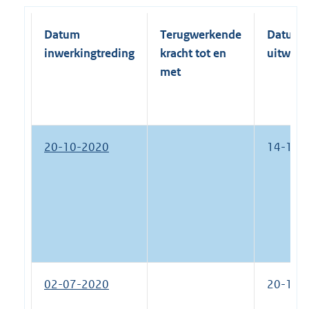
Datum
Terugwerkende
Datum
inwerkingtreding
kracht tot en
uitwerk
met
20-10-2020
14-10-
02-07-2020
20-10-