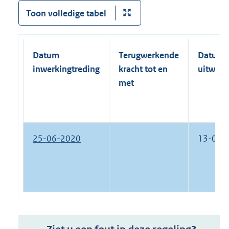
Toon volledige tabel
Datum
Terugwerkende
Datum
inwerkingtreding
kracht tot en
uitwerk
met
25-06-2020
13-02-