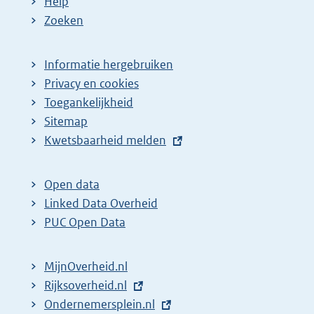
Help
Zoeken
Informatie hergebruiken
Privacy en cookies
Toegankelijkheid
Sitemap
E
Kwetsbaarheid melden
x
t
Open data
e
Linked Data Overheid
r
PUC Open Data
n
e
MijnOverheid.nl
l
E
Rijksoverheid.nl
i
x
E
Ondernemersplein.nl
n