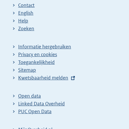
Contact
English
Help
Zoeken
Informatie hergebruiken
Privacy en cookies
Toegankelijkheid
Sitemap
E
Kwetsbaarheid melden
x
t
Open data
e
Linked Data Overheid
r
PUC Open Data
n
e