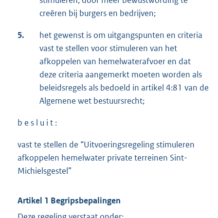
stimuleren, door meer bewustwording te
creëren bij burgers en bedrijven;
5.
het gewenst is om uitgangspunten en criteria
vast te stellen voor stimuleren van het
afkoppelen van hemelwaterafvoer en dat
deze criteria aangemerkt moeten worden als
beleidsregels als bedoeld in artikel 4:81 van de
Algemene wet bestuursrecht;
b e s l u i t :
vast te stellen de “Uitvoeringsregeling stimuleren
afkoppelen hemelwater private terreinen Sint-
Michielsgestel”
Artikel 1 Begripsbepalingen
Deze regeling verstaat onder: