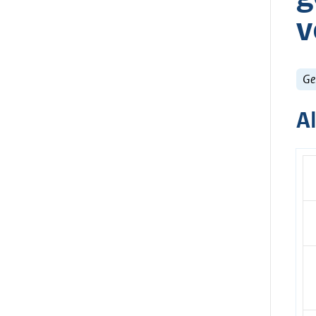
v
Ge
A