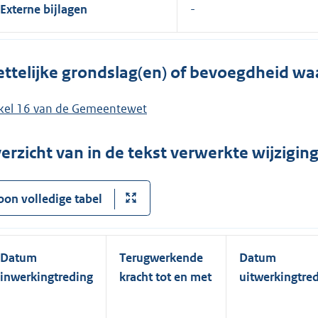
Externe bijlagen
ttelijke grondslag(en) of bevoegdheid wa
ikel 16 van de Gemeentewet
erzicht van in de tekst verwerkte wijzigi
oon volledige tabel
Datum
Terugwerkende
Datum
inwerkingtreding
kracht tot en met
uitwerkingtre