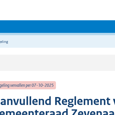
eling
geling vervallen per 07-10-2025
anvullend Reglement 
emeenteraad Zevenaar