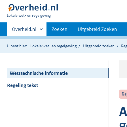
U
Lokale wet- en regelgeving
bent
Primaire
hier:
Andere
Overheid.nl
Zoeken
Uitgebreid Zoeken
sites
navigatie
binnen
U bent hier:
Lokale wet- en regelgeving
Uitgebreid zoeken
Reg
Wetstechnische informatie
Regeling tekst
Re
A
g