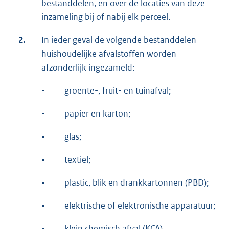
bestanddelen, en over de locaties van deze
inzameling bij of nabij elk perceel.
2.
In ieder geval de volgende bestanddelen
huishoudelijke afvalstoffen worden
afzonderlijk ingezameld:
-
groente-, fruit- en tuinafval;
-
papier en karton;
-
glas;
-
textiel;
-
plastic, blik en drankkartonnen (PBD);
-
elektrische of elektronische apparatuur;
-
klein chemisch afval (KCA).