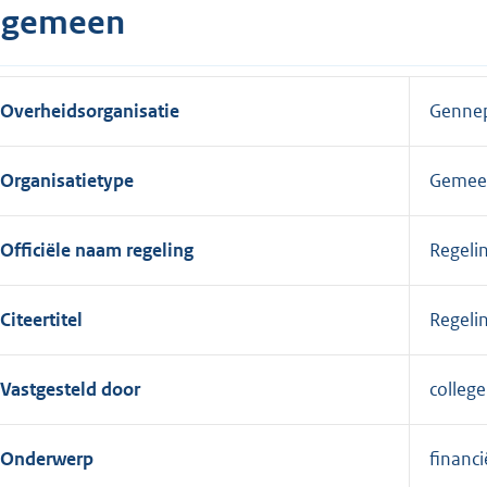
lgemeen
Overheidsorganisatie
Genne
Organisatietype
Gemee
Officiële naam regeling
Regeli
Citeertitel
Regeli
Vastgesteld door
colleg
Onderwerp
financ