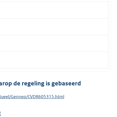
arop de regeling is gebaseerd
/Actueel/Gennep/CVDR605315.html
g