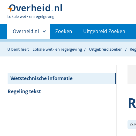
U
Lokale wet- en regelgeving
bent
Primaire
hier:
Andere
Overheid.nl
Zoeken
Uitgebreid Zoeken
sites
navigatie
binnen
U bent hier:
Lokale wet- en regelgeving
Uitgebreid zoeken
Reg
Wetstechnische informatie
Regeling tekst
R
Ge