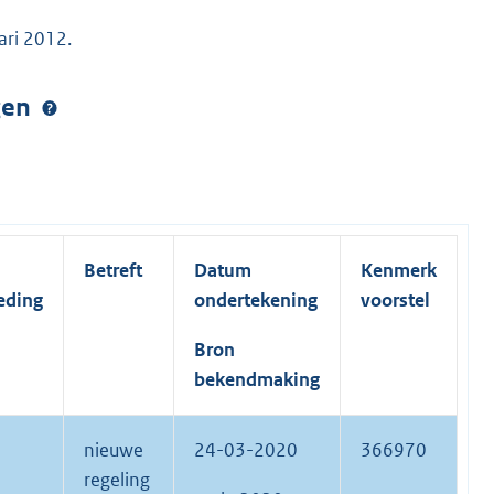
ari 2012.
ngen
Betreft
Datum
Kenmerk
eding
ondertekening
voorstel
Bron
bekendmaking
nieuwe
24-03-2020
366970
regeling