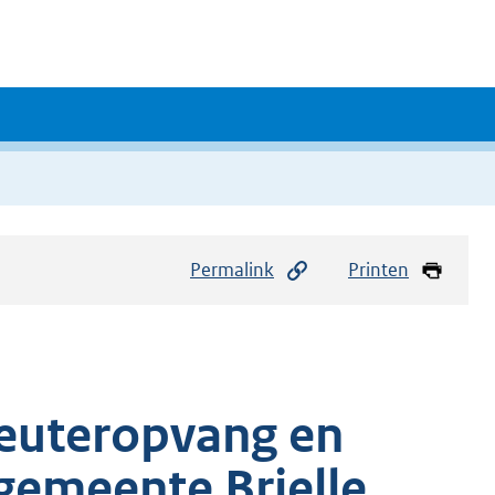
Permalink
Printen
peuteropvang en
gemeente Brielle