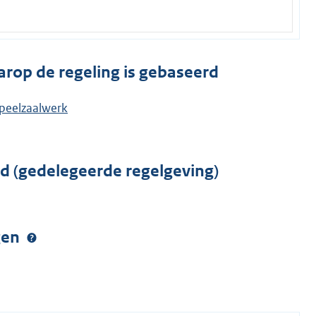
arop de regeling is gebaseerd
speelzaalwerk
rd (gedelegeerde regelgeving)
ngen