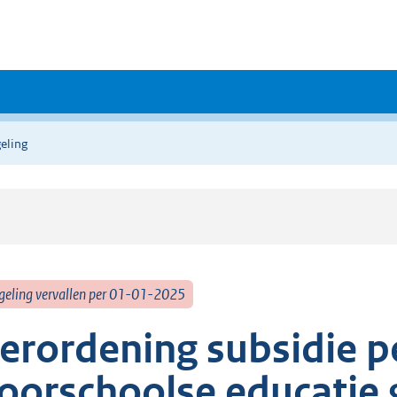
eling
geling vervallen per 01-01-2025
erordening subsidie 
oorschoolse educatie 