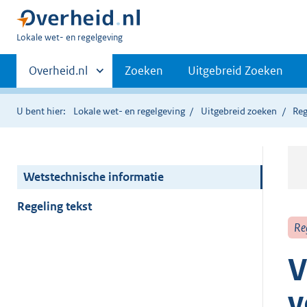
U
Lokale wet- en regelgeving
bent
Primaire
hier:
Andere
Overheid.nl
Zoeken
Uitgebreid Zoeken
sites
navigatie
binnen
U bent hier:
Lokale wet- en regelgeving
Uitgebreid zoeken
Reg
Wetstechnische informatie
Regeling tekst
Re
V
v