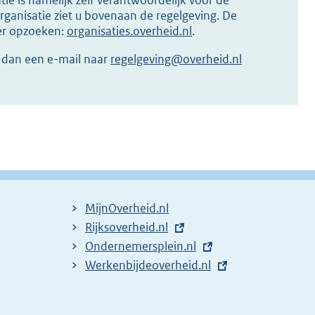
ie is namelijk zelf verantwoordelijk voor de
ganisatie ziet u bovenaan de regelgeving. De
ier opzoeken:
organisaties.overheid.nl
.
r dan een e-mail naar
regelgeving@overheid.nl
MijnOverheid.nl
E
Rijksoverheid.nl
x
E
Ondernemersplein.nl
t
x
E
Werkenbijdeoverheid.nl
e
t
x
r
e
t