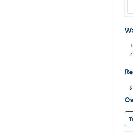
We
Re
g
Ov
T