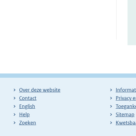
Over deze website
Informat
Contact
Privacy 
English
Toeganke
Help
Sitemap
Zoeken
E
Kwetsba
x