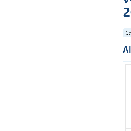
2
Ge
A