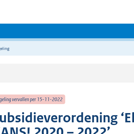
eling
geling vervallen per 15-11-2022
ubsidieverordening ‘
ANS! 2020 – 2022’