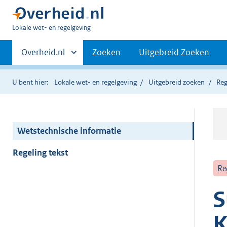
U
Lokale wet- en regelgeving
bent
Primaire
hier:
Andere
Overheid.nl
Zoeken
Uitgebreid Zoeken
sites
navigatie
binnen
U bent hier:
Lokale wet- en regelgeving
Uitgebreid zoeken
Reg
Wetstechnische informatie
Regeling tekst
Re
S
K