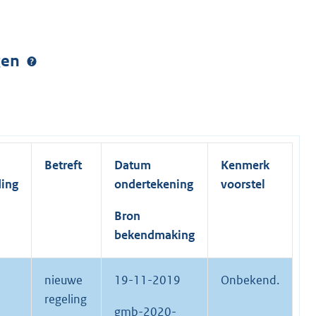
ngen
Betreft
Datum
Kenmerk
ding
ondertekening
voorstel
Bron
bekendmaking
nieuwe
19-11-2019
Onbekend.
regeling
gmb-2020-