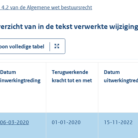
el 4.2 van de Algemene wet bestuursrecht
erzicht van in de tekst verwerkte wijzigi
oon volledige tabel
Datum
Terugwerkende
Datum
inwerkingtreding
kracht tot en met
uitwerkingtre
06-03-2020
01-01-2020
15-11-2022