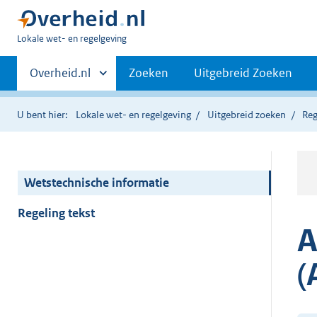
U
Lokale wet- en regelgeving
bent
Primaire
hier:
Andere
Overheid.nl
Zoeken
Uitgebreid Zoeken
sites
navigatie
binnen
U bent hier:
Lokale wet- en regelgeving
Uitgebreid zoeken
Reg
Wetstechnische informatie
Regeling tekst
A
(