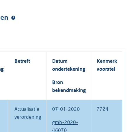
ngen
Betreft
Datum
Kenmerk
ng
ondertekening
voorstel
Bron
bekendmaking
Actualisatie
07-01-2020
7724
verordening
gmb-2020-
46070