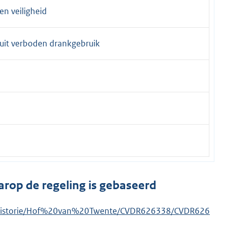
n veiligheid
luit verboden drankgebruik
arop de regeling is gebaseerd
put/Historie/Hof%20van%20Twente/CVDR626338/CVDR626