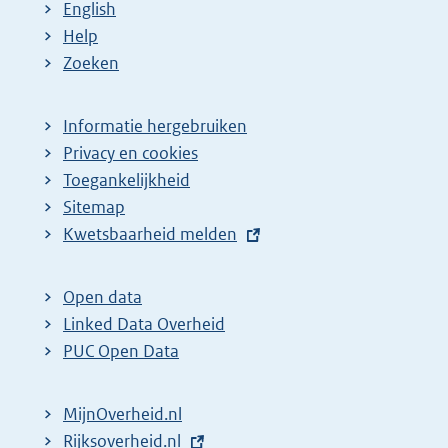
English
Help
Zoeken
Informatie hergebruiken
Privacy en cookies
Toegankelijkheid
Sitemap
E
Kwetsbaarheid melden
x
t
Open data
e
Linked Data Overheid
r
PUC Open Data
n
e
MijnOverheid.nl
l
E
Rijksoverheid.nl