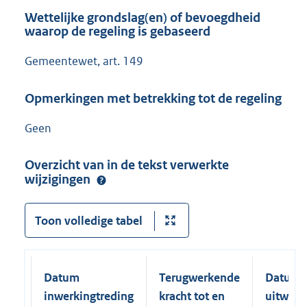
Wettelijke grondslag(en) of bevoegdheid
waarop de regeling is gebaseerd
Gemeentewet, art. 149
Opmerkingen met betrekking tot de regeling
Geen
Overzicht van in de tekst verwerkte
wijzigingen
Toon volledige tabel
Datum
Terugwerkende
Datum
inwerkingtreding
kracht tot en
uitwerk