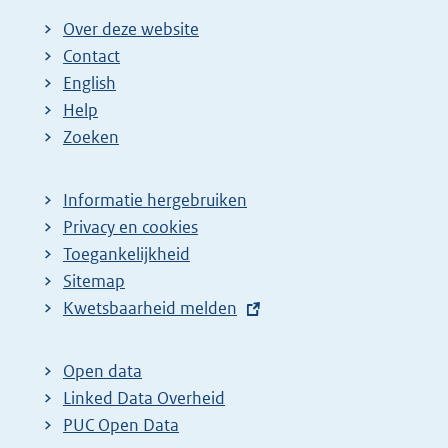
Over deze website
Contact
English
Help
Zoeken
Informatie hergebruiken
Privacy en cookies
Toegankelijkheid
Sitemap
E
Kwetsbaarheid melden
x
t
Open data
e
Linked Data Overheid
r
PUC Open Data
n