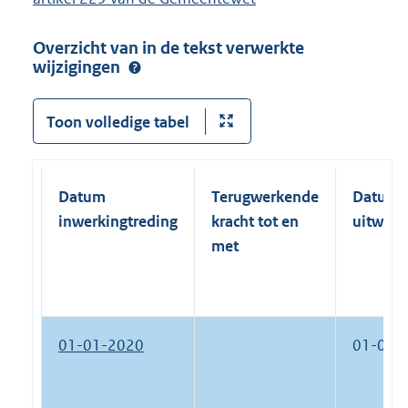
Overzicht van in de tekst verwerkte
wijzigingen
Toon volledige tabel
Datum
Terugwerkende
Datum
inwerkingtreding
kracht tot en
uitwerk
met
01-01-2020
01-01-