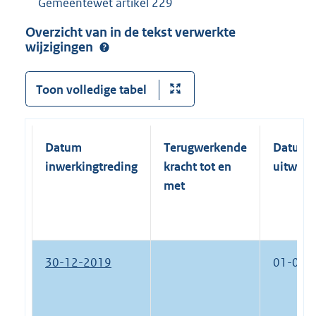
Gemeentewet artikel 229
Overzicht van in de tekst verwerkte
wijzigingen
Toon volledige tabel
Datum
Terugwerkende
Datum
inwerkingtreding
kracht tot en
uitwerk
met
30-12-2019
01-01-