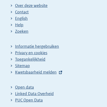
Over deze website
Contact
English
Help
Zoeken
Informatie hergebruiken
Privacy en cookies
Toegankelijkheid
Sitemap
E
Kwetsbaarheid melden
x
t
Open data
e
Linked Data Overheid
r
PUC Open Data
n