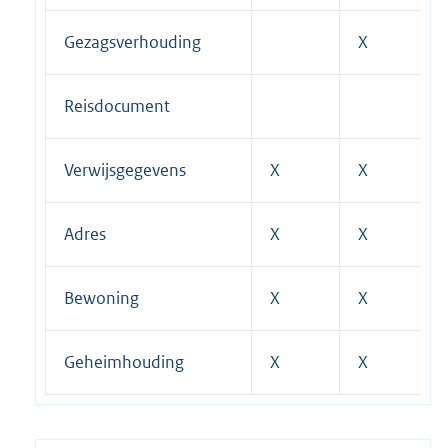
Gezagsverhouding
X
Reisdocument
Verwijsgegevens
X
X
Adres
X
X
Bewoning
X
X
Geheimhouding
X
X