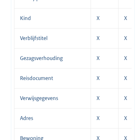
Kind
X
X
Verblijfstitel
X
X
Gezagsverhouding
X
X
Reisdocument
X
X
Verwijsgegevens
X
X
Adres
X
X
Bewoning
X
X