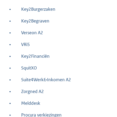
•
Key2Burgerzaken
•
Key2Begraven
•
Verseon A2
•
VRiS
•
Key2Financiën
•
SquitXO
•
Suite4Werk&Inkomen A2
•
Zorgned A2
•
Melddesk
•
Procura verkiezingen