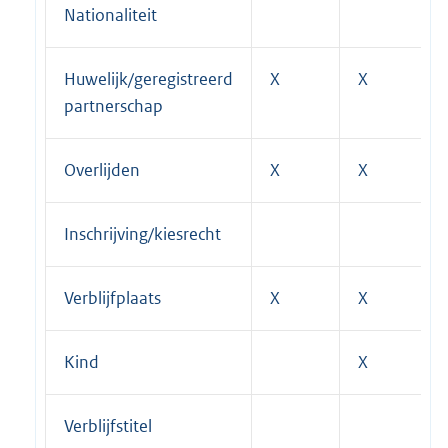
Nationaliteit
Huwelijk/geregistreerd
X
X
partnerschap
Overlijden
X
X
Inschrijving/kiesrecht
Verblijfplaats
X
X
Kind
X
Verblijfstitel