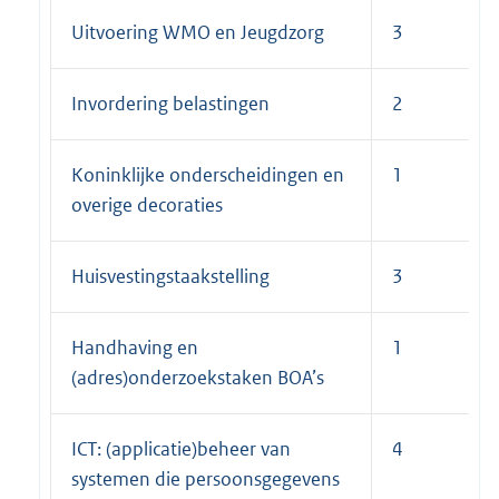
Uitvoering WMO en Jeugdzorg
3
Invordering belastingen
2
Koninklijke onderscheidingen en
1
overige decoraties
Huisvestingstaakstelling
3
Handhaving en
1
(adres)onderzoekstaken BOA’s
ICT: (applicatie)beheer van
4
systemen die persoonsgegevens