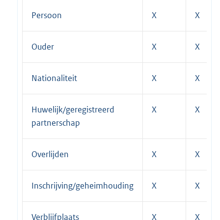
Persoon
X
X
Ouder
X
X
Nationaliteit
X
X
Huwelijk/geregistreerd
X
X
partnerschap
Overlijden
X
X
Inschrijving/geheimhouding
X
X
Verblijfplaats
X
X