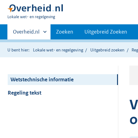
U
Lokale wet- en regelgeving
bent
Primaire
hier:
Andere
Overheid.nl
Zoeken
Uitgebreid Zoeken
sites
navigatie
binnen
U bent hier:
Lokale wet- en regelgeving
Uitgebreid zoeken
Reg
Wetstechnische informatie
Regeling tekst
V
o