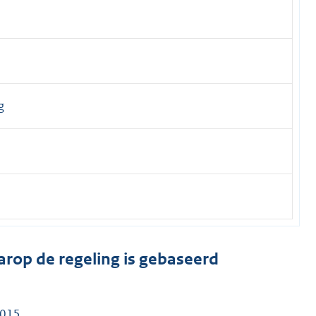
g
arop de regeling is gebaseerd
2015