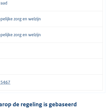
raad
elijke zorg en welzijn
elijke zorg en welzijn
-5467
arop de regeling is gebaseerd