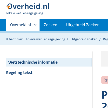
U
Lokale wet- en regelgeving
bent
Primaire
hier:
Andere
Overheid.nl
Zoeken
Uitgebreid Zoeken
sites
navigatie
binnen
U bent hier:
Lokale wet- en regelgeving
Uitgebreid zoeken
Reg
Wetstechnische informatie
Regeling tekst
Re
P
2