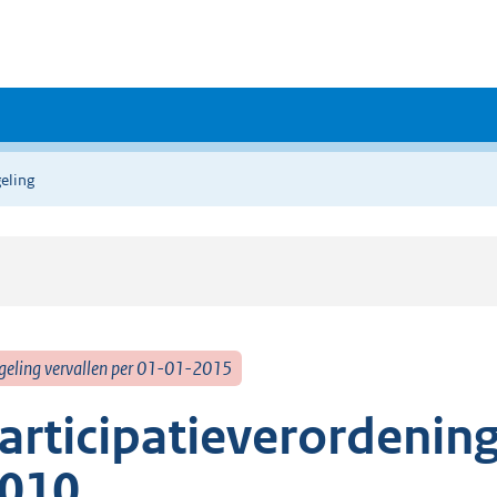
eling
geling vervallen per 01-01-2015
articipatieverordenin
010