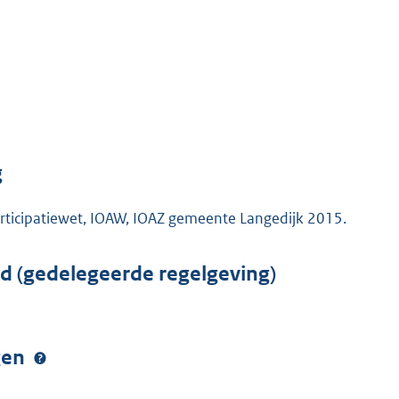
g
articipatiewet, IOAW, IOAZ gemeente Langedijk 2015.
rd (gedelegeerde regelgeving)
ngen