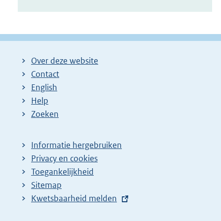
Over deze website
Contact
English
Help
Zoeken
Informatie hergebruiken
Privacy en cookies
Toegankelijkheid
Sitemap
E
Kwetsbaarheid melden
x