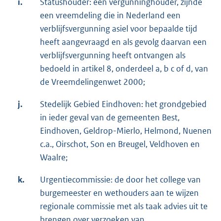
i.
Statushouder: een vergunninghouder, zijnde
een vreemdeling die in Nederland een
verblijfsvergunning asiel voor bepaalde tijd
heeft aangevraagd en als gevolg daarvan een
verblijfsvergunning heeft ontvangen als
bedoeld in artikel 8, onderdeel a, b c of d, van
de Vreemdelingenwet 2000;
j.
Stedelijk Gebied Eindhoven: het grondgebied
in ieder geval van de gemeenten Best,
Eindhoven, Geldrop-Mierlo, Helmond, Nuenen
c.a., Oirschot, Son en Breugel, Veldhoven en
Waalre;
k.
Urgentiecommissie: de door het college van
burgemeester en wethouders aan te wijzen
regionale commissie met als taak advies uit te
brengen over verzoeken van