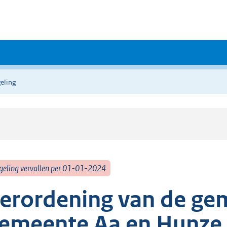
eling
geling vervallen per 01-01-2024
erordening van de ge
emeente Aa en Hunze 