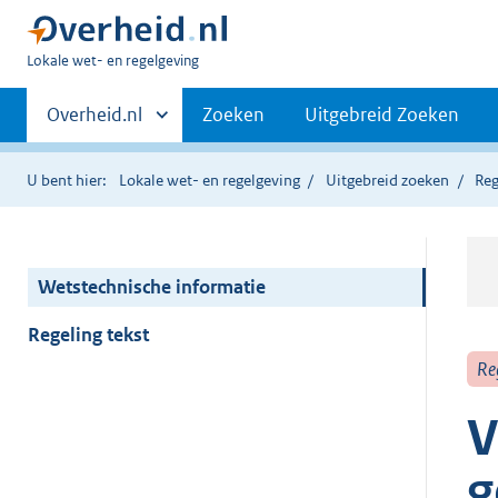
U
Lokale wet- en regelgeving
bent
Primaire
hier:
Andere
Overheid.nl
Zoeken
Uitgebreid Zoeken
sites
navigatie
binnen
U bent hier:
Lokale wet- en regelgeving
Uitgebreid zoeken
Reg
Wetstechnische informatie
Regeling tekst
Re
V
g