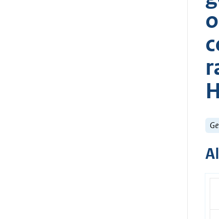
o
c
r
H
Ge
A