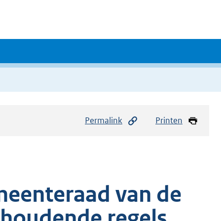
Permalink
Printen
meenteraad van de
houdende regels