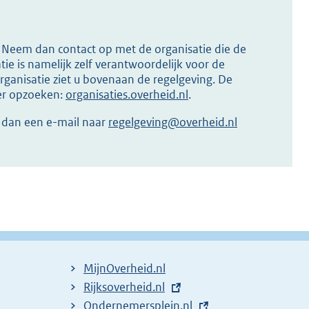
s? Neem dan contact op met de organisatie die de
ie is namelijk zelf verantwoordelijk voor de
ganisatie ziet u bovenaan de regelgeving. De
ier opzoeken:
organisaties.overheid.nl
.
r dan een e-mail naar
regelgeving@overheid.nl
MijnOverheid.nl
E
Rijksoverheid.nl
x
E
Ondernemersplein.nl