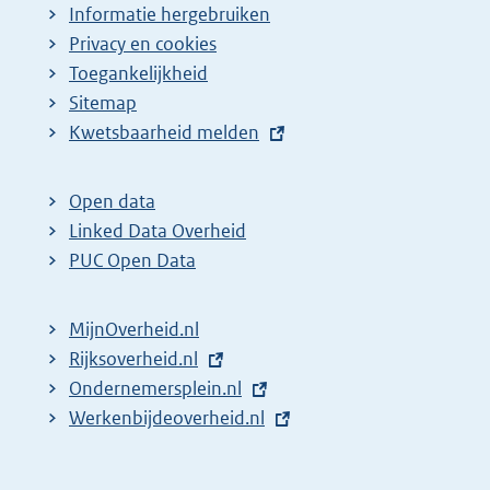
Informatie hergebruiken
Privacy en cookies
Toegankelijkheid
Sitemap
E
Kwetsbaarheid melden
x
t
Open data
e
Linked Data Overheid
r
PUC Open Data
n
e
MijnOverheid.nl
l
E
Rijksoverheid.nl
i
x
E
Ondernemersplein.nl
n
t
x
E
Werkenbijdeoverheid.nl
k
e
t
x
:
r
e
t